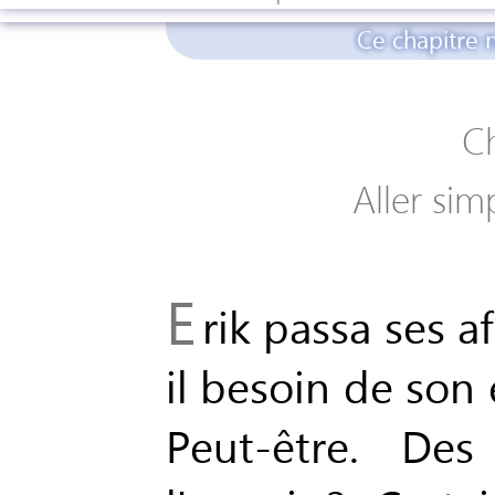
Ce chapitre n
Ch
Aller sim
E
rik passa ses a
il besoin de son
Peut-être. Des