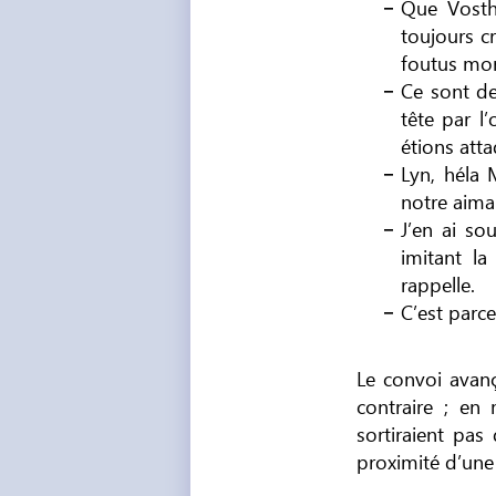
Que Vosthe
toujours cr
foutus mor
Ce sont de
tête par l
étions att
Lyn, héla 
notre aimab
J’en ai sou
imitant la
rappelle.
C’est parce
Le convoi avanç
contraire ; en
sortiraient pas
proximité d’une 