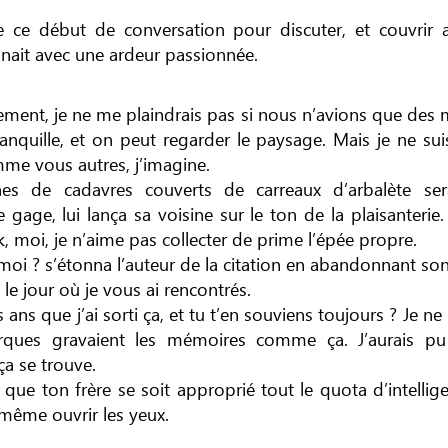
e ce début de conversation pour discuter, et couvrir a
nait avec une ardeur passionnée.
ement, je ne me plaindrais pas si nous n’avions que de
tranquille, et on peut regarder le paysage. Mais je ne su
me vous autres, j’imagine.
nes de cadavres couverts de carreaux d’arbalète ser
je gage, lui lança sa voisine sur le ton de la plaisanter
k, moi, je n’aime pas collecter de prime l’épée propre.
, moi ? s’étonna l’auteur de la citation en abandonnant son
s le jour où je vous ai rencontrés.
is ans que j’ai sorti ça, et tu t’en souviens toujours ? Je n
ques gravaient les mémoires comme ça. J’aurais pu
 ça se trouve.
e ton frère se soit approprié tout le quota d’intelligenc
même ouvrir les yeux.