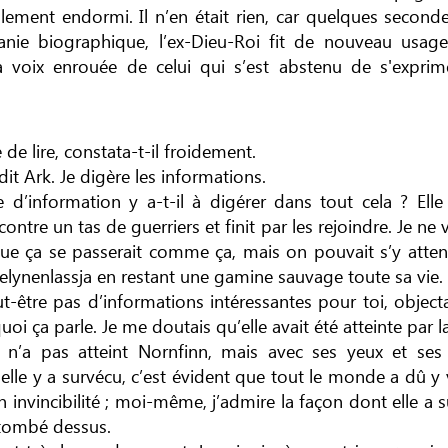
plement endormi. Il n’en était rien, car quelques second
itanie biographique, l’ex-Dieu-Roi fit de nouveau usa
la voix enrouée de celui qui s’est abstenu de s'expri
 de lire, constata-t-il froidement.
it Ark. Je digère les informations.
 d’information y a-t-il à digérer dans tout cela ? Elle
ncontre un tas de guerriers et finit par les rejoindre. Je ne
ue ça se passerait comme ça, mais on pouvait s’y attend
elynenlassja en restant une gamine sauvage toute sa vie.
eut-être pas d’informations intéressantes pour toi, objec
quoi ça parle. Je me doutais qu’elle avait été atteinte par l
 n’a pas atteint Nornfinn, mais avec ses yeux et ses 
 elle y a survécu, c’est évident que tout le monde a dû y
 invincibilité ; moi-même, j’admire la façon dont elle a 
t tombé dessus.