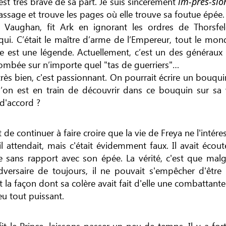
’est très brave de sa part. Je suis sincèrement
im-pres-sio
assage et trouve les pages où elle trouve sa foutue épée.
 Vaughan, fit Ark en ignorant les ordres de Thorsfel
qui. C’était le maître d’arme de l’Empereur, tout le mond
st une légende. Actuellement, c’est un des généraux d
tombée sur n’importe quel "tas de guerriers"…
très bien, c'est passionnant. On pourrait écrire un bouqui
’on est en train de découvrir dans ce bouquin sur sa 
 d'accord ?
t de continuer à faire croire que la vie de Freya ne l'intére
il attendait, mais c'était évidemment faux. Il avait éco
e sans rapport avec son épée. La vérité, c'est que malgr
versaire de toujours, il ne pouvait s'empêcher d'être
la façon dont sa colère avait fait d'elle une combattant
eu tout puissant.
fit le Prince, laissons passer un peu de temps. Il y a fort