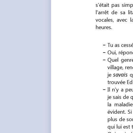
s’était pas sim
l’arrêt de sa l
vocales, avec 
heures.
Tu as cessé
Oui, répond
Quel genre
village, re
je
q
savais
trouvée Ed
Il n’y a p
je sais de 
la maladie
évident. Si
plus de son
qui lui es