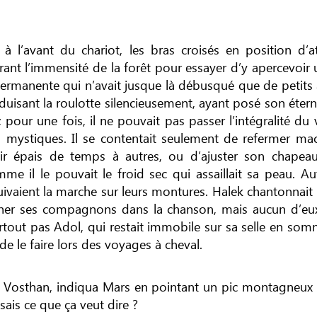
se à l’avant du chariot, les bras croisés en position d’a
ant l’immensité de la forêt pour essayer d’y apercevoir u
ermanente qui n’avait jusque là débusqué que de petits
duisant la roulotte silencieusement, ayant posé son éterne
 pour une fois, il ne pouvait pas passer l’intégralité du
s mystiques. Il se contentait seulement de refermer m
r épais de temps à autres, ou d’ajuster son chapeau
e il le pouvait le froid sec qui assaillait sa peau. Au
ivaient la marche sur leurs montures. Halek chantonnait 
iner ses compagnons dans la chanson, mais aucun d’eux 
urtout pas Adol, qui restait immobile sur sa selle en som
 de le faire lors des voyages à cheval.
 Vosthan, indiqua Mars en pointant un pic montagneux 
 sais ce que ça veut dire ?