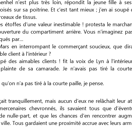
nhel n’est plus très loin, répondit la jeune fille à ses
oisés sur sa poitrine. Et c’est tant mieux ; j’en ai soupé 
ceaux de tissus.
s étoffes d’une valeur inestimable ! protesta le marcha
’ouverture du compartiment arrière. Vous n’imaginez pas
aqués par…
Mars en interrompant le commerçant soucieux, que dira
le client à l’intérieur ?
pé des aimables clients ! fit la voix de Lyn à l’intérieu
 plainte de sa camarade. Je n’avais pas tiré la courte
 qu’on n’a pas tiré à la courte paille, je pense.
ait tranquillement, mais aucun d’eux ne relâchait leur at
 mercenaires chevronnés, ils savaient tous que d’évent
 de nulle-part, et que les chances d’en rencontrer augm
ville. Tous gardaient une proximité accrue avec leurs arm