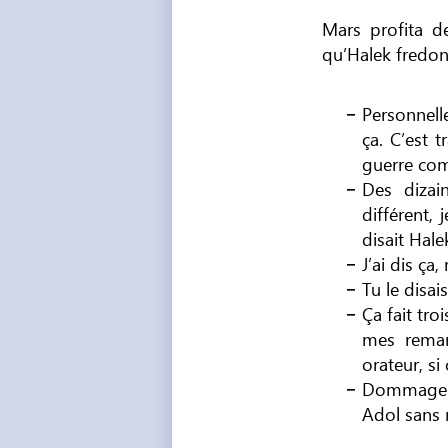
Mars profita d
qu’Halek fredon
Personnell
ça. C’est 
guerre com
Des dizai
différent, 
disait Hale
J’ai dis ça
Tu le disai
Ça fait tro
mes remar
orateur, si
Dommage qu
Adol sans 