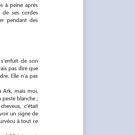
es à peine après
ge de ses cordes
mer pendant des
 s’enfuit de son
 vais pas dire que
re. Elle n’a pas
ta Ark, mais moi,
a peste blanche ;
cheveux, c’était
 voir un signe de
survécu à tout ce