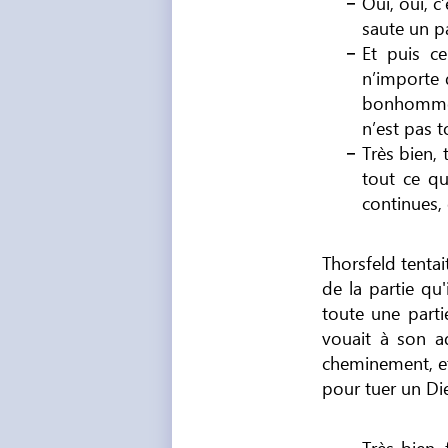
Oui, oui, c
saute un p
Et puis ce
n’importe 
bonhomme e
n’est pas 
Très bien, 
tout ce qu
continues,
Thorsfeld tentai
de la partie qu'
toute une parti
vouait à son ad
cheminement, et 
pour tuer un Di
Très bien, 