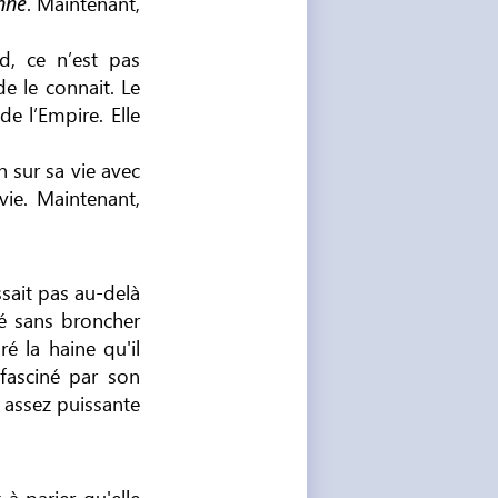
. Maintenant,
nné
d, ce n’est pas
e le connait. Le
e l’Empire. Elle
n sur sa vie avec
vie. Maintenant,
ssait pas au-delà
uté sans broncher
é la haine qu'il
 fasciné par son
e assez puissante
 à parier qu'elle