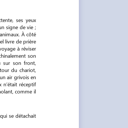
ttente, ses yeux
n signe de vie ;
 animaux. À côté
l livre de prière
 voyage à réviser
achinalement son
 sur son front,
tour du chariot,
un air grivois en
n’était réceptif
nolant, comme il
qui se détachait