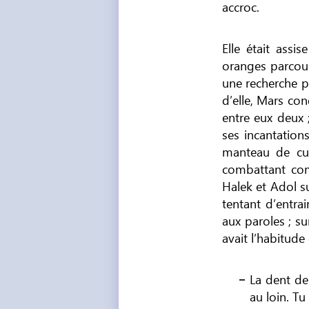
accroc.
Elle était assi
oranges parcour
une recherche p
d’elle, Mars con
entre eux deux ;
ses incantation
manteau de cui
combattant comm
Halek et Adol su
tentant d’entra
aux paroles ; s
avait l’habitude
La dent de
au loin. Tu